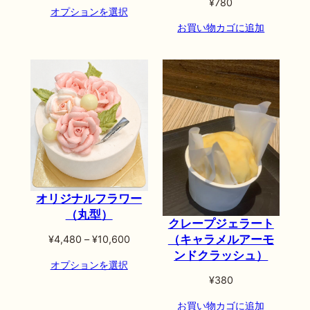
格
¥
780
オプションを選択
帯:
お買い物カゴに追加
¥7,800
–
¥19,800
オリジナルフラワー
（丸型）
クレープジェラート
（キャラメルアーモ
価
¥
4,480
–
¥
10,600
ンドクラッシュ）
格
オプションを選択
帯:
¥
380
¥4,480
–
お買い物カゴに追加