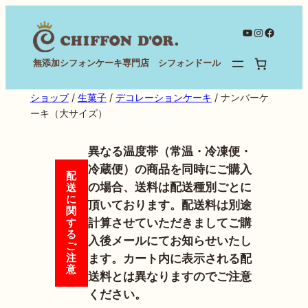
内
容
YouTube
Instagram
Facebo
を
無添加シフォンケーキ専門店 シフォンドール
ス
キ
ショップ
/
生菓子
/
デコレーションケーキ
/ ナンバーケ
ッ
ーキ（大サイズ）
プ
異なる温度帯（常温・冷凍便・
冷蔵便）の商品を同時にご購入
配
の場合、送料は配送種別ごとに
送
に
頂いております。配送料は別途
関
計算させていただきましてご購
す
る
入後メールにてお知らせいたし
ご
注
ます。カート内に表示される配
意
送料とは異なりますのでご注意
ください。