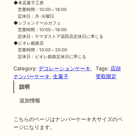
ー
◆本店菓子工房
キ
営業時間：10:00～18:00
定休日：月･火曜日
（
◆シフォンドールカフェ
大
営業時間：10:00～18:00
サ
定休日：ヤマダストア花田店定休日に準じる
イ
◆ピオレ姫路店
ズ
営業時間：10:00～20:00
）
定休日：ピオレ姫路定休日に準じる
個
Category:
デコレーションケーキ
, 
Tags:
店頭
ナンバーケーキ
, 
生菓子
受取限定
説明
追加情報
こちらのページはナンバーケーキ大サイズのペ
ージになります。