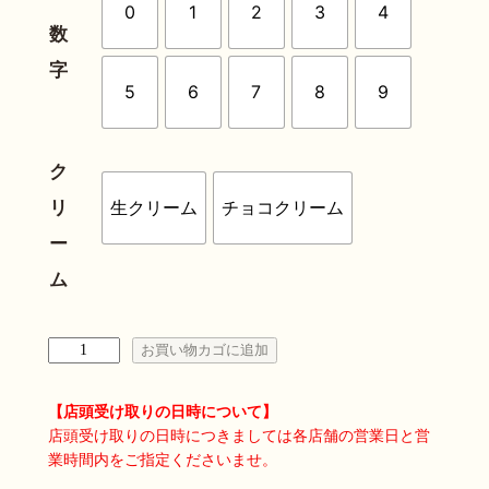
0
1
2
3
4
数
字
5
6
7
8
9
ク
リ
生クリーム
チョコクリーム
ー
ム
ナ
お買い物カゴに追加
ン
バ
【店頭受け取りの日時について】
ー
店頭受け取りの日時につきましては各店舗の営業日と営
業時間内をご指定くださいませ。
ケ