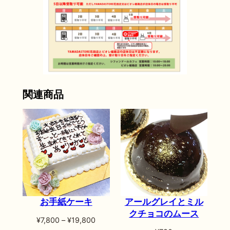
関連商品
お手紙ケーキ
アールグレイとミル
クチョコのムース
価
¥
7,800
–
¥
19,800