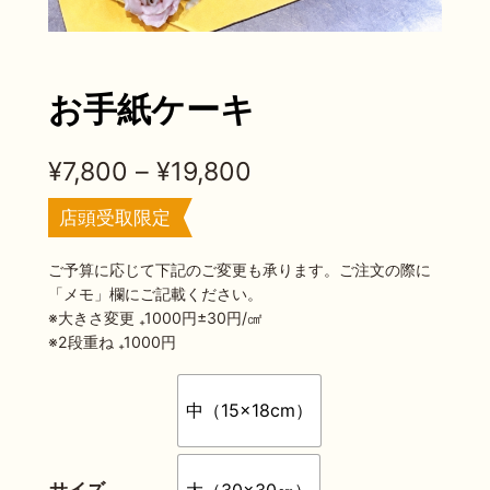
お手紙ケーキ
価
¥
7,800
–
¥
19,800
格
店頭受取限定
帯
ご予算に応じて下記のご変更も承ります。ご注文の際に
:
「メモ」欄にご記載ください。
※大きさ変更 ₊1000円±30円/㎠
¥
※2段重ね ₊1000円
7
,
中（15×18cm）
8