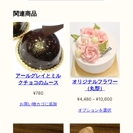
関連商品
アールグレイとミル
オリジナルフラワー
クチョコのムース
（丸型）
¥
780
価
¥
4,480
–
¥
10,600
お買い物カゴに追加
格
オプションを選択
帯:
¥4,480
–
¥10,600