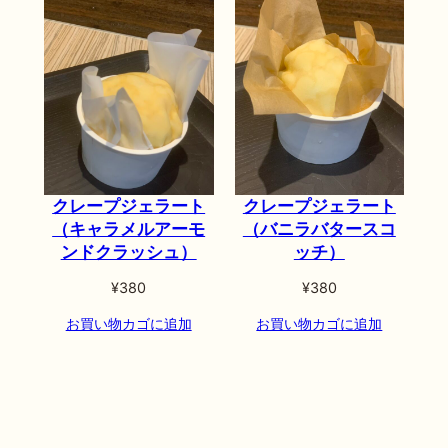
クレープジェラート
クレープジェラート
（キャラメルアーモ
（バニラバタースコ
ンドクラッシュ）
ッチ）
¥
380
¥
380
お買い物カゴに追加
お買い物カゴに追加