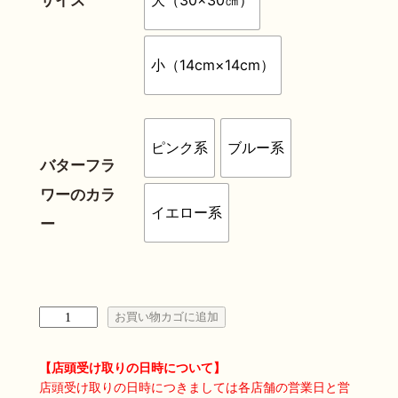
0
サイズ
大（30×30㎝）
0
小（14cm×14cm）
–
¥
1
ピンク系
ブルー系
9
バターフラ
ワーのカラ
,
イエロー系
ー
8
0
0
お
お買い物カゴに追加
手
紙
【店頭受け取りの日時について】
ケ
店頭受け取りの日時につきましては各店舗の営業日と営