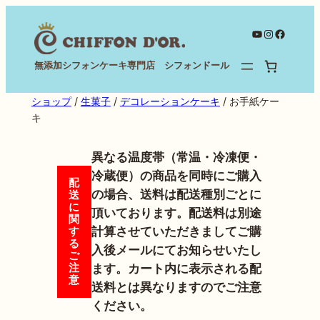
内
容
YouTube
Instagram
Facebo
を
無添加シフォンケーキ専門店 シフォンドール
ス
キ
ショップ
/
生菓子
/
デコレーションケーキ
/ お手紙ケー
ッ
キ
プ
異なる温度帯（常温・冷凍便・
冷蔵便）の商品を同時にご購入
配
の場合、送料は配送種別ごとに
送
に
頂いております。配送料は別途
関
計算させていただきましてご購
す
る
入後メールにてお知らせいたし
ご
注
ます。カート内に表示される配
意
送料とは異なりますのでご注意
ください。