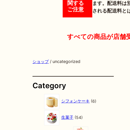
関する
ます。配送料は
ご注意
される配送料と
すべての商品が店舗
ショップ
/ uncategorized
Category
6
個
シフォンケーキ
6
の
商
5
品
4
生菓子
54
個
の