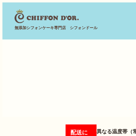
内
容
を
無添加シフォンケーキ専門店 シフォンドール
ス
キ
ッ
プ
異なる温度帯（
配送に