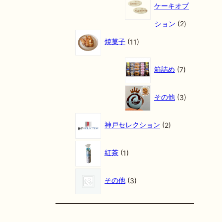
個
ケーキオプ
の
商
2
ション
2
品
個
1
の
1
焼菓子
11
商
個
品
の
7
商
個
箱詰め
7
品
の
商
3
品
個
その他
3
の
商
2
品
個
神戸セレクション
2
の
商
1
品
個
紅茶
1
の
商
3
品
個
その他
3
の
商
品