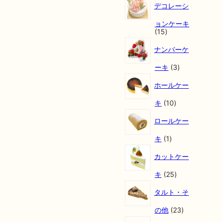
商
デコレーシ
品
ョンケーキ
1
15
5
個
ナンバーケ
の
商
3
ーキ
3
品
個
の
ホールケー
商
品
1
キ
10
0
個
ロールケー
の
商
1
キ
1
品
個
の
カットケー
商
品
2
キ
25
5
個
タルト・そ
の
商
2
の他
23
品
3